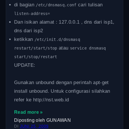
di bagian
cari tulisan
/etc/dnsmasq.conf
listen-address=
Dan isikan alamat : 127.0.0.1 , dns dari isp1,
dns dari isp2
ketikkan
/etc/init.d/dnsmasq
atau
restart/start/stop
service dnsmasq
start/stop/restart
UPDATE:
Gunakan unbound dengan perintah apt-get
install unbound. Untuk configurasi silahkan
refer ke http://nst.web.id
Read more »
Diposting oleh
GUNAWAN
DI
JUNI 25, 2009