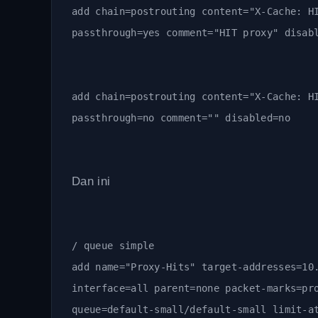
add chain=postrouting content="X-Cache: H
passthrough=yes comment="HIT proxy" disab
add chain=postrouting content="X-Cache: H
passthrough=no comment="" disabled=no
Dan ini
/ queue simple
add name="Proxy-Hits" target-addresses=10
interface=all parent=none packet-marks=pr
queue=default-small/default-small limit-a