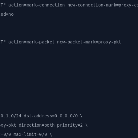
IT" action=mark-connection new-connection-mark=proxy-c
led=no
IT" action=mark-packet new-packet-mark=proxy-pkt
.0.1.0/24 dst-address=0.0.0.0/0 \
oxy-pkt direction=both priority=2 \
t=0/0 max-limit=0/0 \