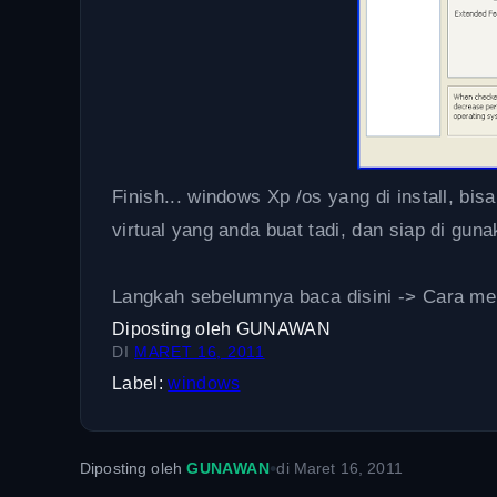
Finish... windows Xp /os yang di install, b
virtual yang anda buat tadi, dan siap di guna
Langkah sebelumnya baca disini -> Cara me
Diposting oleh
GUNAWAN
DI
MARET 16, 2011
Label:
windows
•
Diposting oleh
GUNAWAN
di
Maret 16, 2011