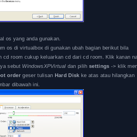
tal os yang anda gunakan.
um os di virtualbox di gunakan ubah bagian berikut bila
 cd room cukup keluarkan cd dari cd room. Klik kanan 
saya sebut
WindowsXPVirtual
dan pilih
settings
-> klik me
ot order
geser tulisan
Hard Disk
ke atas atau hilangkan
bar dibawah ini.