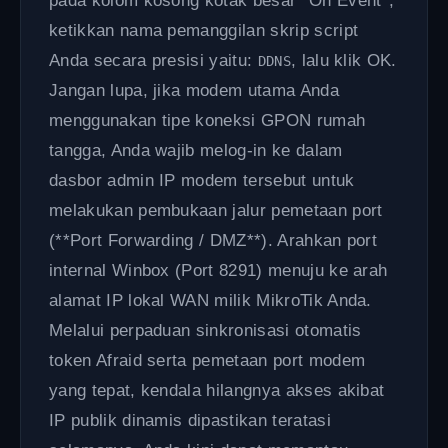
pada kolom kosong kotak besar *On Event*,
ketikkan nama pemanggilan skrip script
Anda secara presisi yaitu:
, lalu klik OK.
DDNS
Jangan lupa, jika modem utama Anda
menggunakan tipe koneksi GPON rumah
tangga, Anda wajib melog-in ke dalam
dasbor admin IP modem tersebut untuk
melakukan pembukaan jalur pemetaan port
(**Port Forwarding / DMZ**). Arahkan port
internal Winbox (Port 8291) menuju ke arah
alamat IP lokal WAN milik MikroTik Anda.
Melalui perpaduan sinkronisasi otomatis
token Afraid serta pemetaan port modem
yang tepat, kendala hilangnya akses akibat
IP publik dinamis dipastikan teratasi