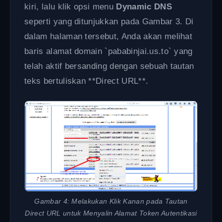
kiri, lalu klik opsi menu
Dynamic DNS
seperti yang ditunjukkan pada Gambar 3. Di
dalam halaman tersebut, Anda akan melihat
baris alamat domain `pababinjai.us.to` yang
telah aktif bersanding dengan sebuah tautan
teks bertuliskan **Direct URL**.
Gambar 4: Melakukan Klik Kanan pada Tautan
Direct URL untuk Menyalin Alamat Token Autentikasi