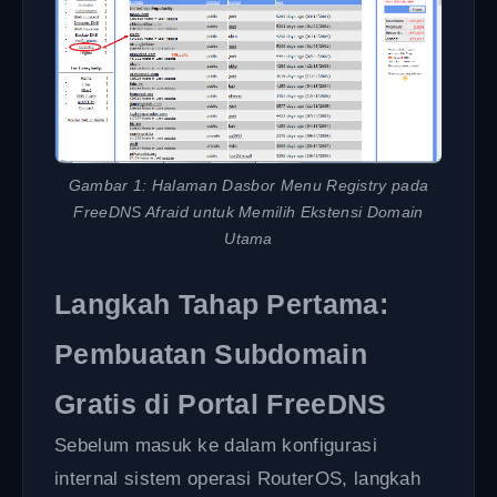
Gambar 1: Halaman Dasbor Menu Registry pada
FreeDNS Afraid untuk Memilih Ekstensi Domain
Utama
Langkah Tahap Pertama:
Pembuatan Subdomain
Gratis di Portal FreeDNS
Sebelum masuk ke dalam konfigurasi
internal sistem operasi RouterOS, langkah