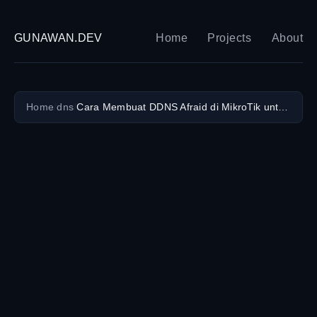
GUNAWAN.DEV
Home
Projects
About
Home
/
dns
/
Cara Membuat DDNS Afraid di MikroTik untuk Remote Jarak Jauh