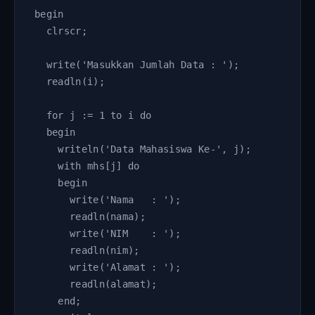
begin

  clrscr;

  write('Masukkan Jumlah Data : ');

  readln(i);

  for j := 1 to i do

  begin

    writeln('Data Mahasiswa Ke-', j);

    with mhs[j] do

    begin

      write('Nama   : '); 

      readln(nama);

      write('NIM    : '); 

      readln(nim);

      write('Alamat : '); 

      readln(alamat);

    end;
