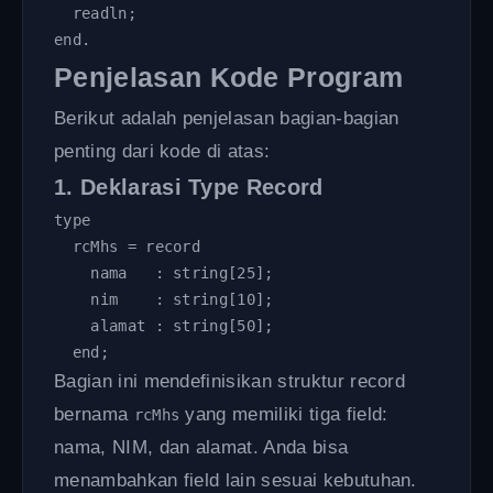
  readln;

end.
Penjelasan Kode Program
Berikut adalah penjelasan bagian-bagian
penting dari kode di atas:
1. Deklarasi Type Record
type 

  rcMhs = record

    nama   : string[25];

    nim    : string[10];

    alamat : string[50];

  end;
Bagian ini mendefinisikan struktur record
bernama
yang memiliki tiga field:
rcMhs
nama, NIM, dan alamat. Anda bisa
menambahkan field lain sesuai kebutuhan.