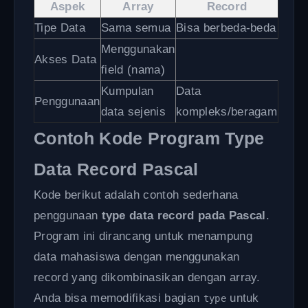
Aspek
Array
Record
Tipe Data
Sama semua
Bisa berbeda-beda
Menggunakan
Akses Data
field (nama)
Kumpulan
Data
Penggunaan
data sejenis
kompleks/beragam
Contoh Kode Program Type
Data Record Pascal
Kode berikut adalah contoh sederhana
penggunaan
type data record pada Pascal
.
Program ini dirancang untuk menampung
data mahasiswa dengan menggunakan
record yang dikombinasikan dengan array.
Anda bisa memodifikasi bagian
untuk
type