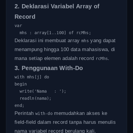
2. Deklarasi Variabel Array of
Record
var

  mhs : array[1..100] of rcMhs;
Deklarasi ini membuat array
yang dapat
mhs
menampung hingga 100 data mahasiswa, di
mana setiap elemen adalah record
.
rcMhs
3. Penggunaan With-Do
with mhs[j] do

begin

  write('Nama   : '); 

  readln(nama);

end;
Perintah
memudahkan akses ke
with-do
field-field dalam record tanpa harus menulis
nama variabel record berulang kali.