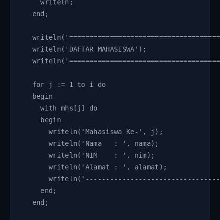
    writeln;

  end;

  writeln('=====================================
  writeln('DAFTAR MAHASISWA');

  writeln('=====================================
  for j := 1 to i do

  begin

    with mhs[j] do

    begin

      writeln('Mahasiswa Ke-', j);

      writeln('Nama   : ', nama);

      writeln('NIM    : ', nim);

      writeln('Alamat : ', alamat);

      writeln('---------------------------------
    end;

  end;
