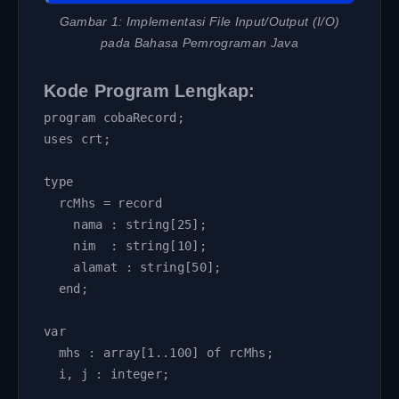
Gambar 1: Implementasi File Input/Output (I/O)
pada Bahasa Pemrograman Java
Kode Program Lengkap:
program cobaRecord;

uses crt;

type 

  rcMhs = record

    nama : string[25];

    nim  : string[10];

    alamat : string[50];

  end;

var

  mhs : array[1..100] of rcMhs;

  i, j : integer;
