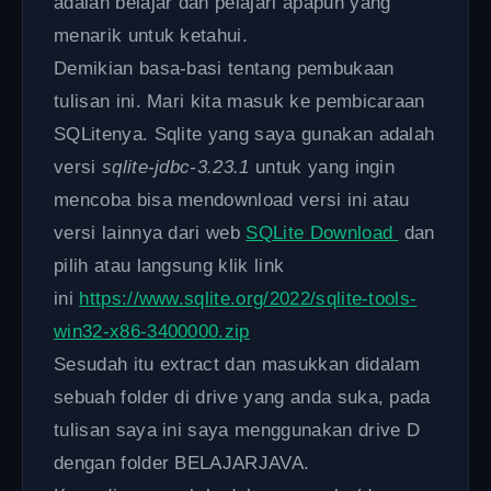
adalah belajar dan pelajari apapun yang
menarik untuk ketahui.
Demikian basa-basi tentang pembukaan
tulisan ini. Mari kita masuk ke pembicaraan
SQLitenya. Sqlite yang saya gunakan adalah
versi
sqlite-jdbc-3.23.1
untuk yang ingin
mencoba bisa mendownload versi ini atau
versi lainnya dari web
SQLite Download
dan
pilih atau langsung klik link
ini
https://www.sqlite.org/2022/sqlite-tools-
win32-x86-3400000.zip
Sesudah itu extract dan masukkan didalam
sebuah folder di drive yang anda suka, pada
tulisan saya ini saya menggunakan drive D
dengan folder BELAJARJAVA.